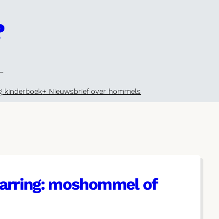
?
–
g kinderboek
+ Nieuwsbrief over hommels
rring: moshommel of