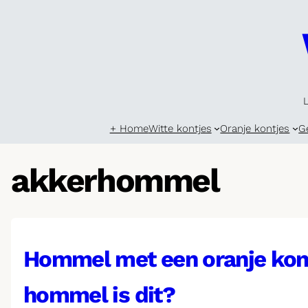
Skip
to
content
+ Home
Witte kontjes
Oranje kontjes
G
akkerhommel
Hommel met een oranje kon
hommel is dit?